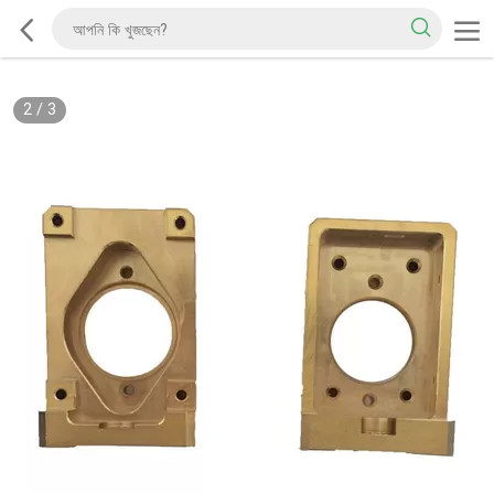
2
/
3