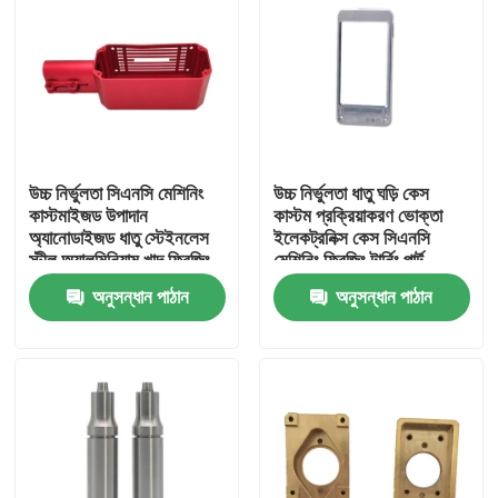
আমাদের সম্বন্ধে
কারখানা পরিদর্শন
উচ্চ নির্ভুলতা সিএনসি মেশিনিং
উচ্চ নির্ভুলতা ধাতু ঘড়ি কেস
গুণমান নিয়ন্ত্রণ
কাস্টমাইজড উপাদান
কাস্টম প্রক্রিয়াকরণ ভোক্তা
অ্যানোডাইজড ধাতু স্টেইনলেস
ইলেকট্রনিক্স কেস সিএনসি
স্টীল অ্যালুমিনিয়াম খাদ ফ্রিজিং
মেশিনিং ফ্রিজিং টার্নিং পার্ট
আমাদের সাথে যোগাযোগ
অংশ
অনুসন্ধান পাঠান
অনুসন্ধান পাঠান
খবর
একটি উদ্ধৃতি অনুরোধ করুন
ধাতু সিএনসি যন্ত্রাংশ