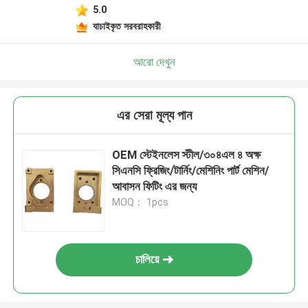
5.0
যাচাইকৃত সরবরাহকারী
আরো দেখুন
এর সেরা মূল্য পান
OEM স্টেইনলেস স্টীল/৩০৪এল ৪ অক্ষ
সিএনসি ফ্রিজিং/টার্নিং/মেশিনিং পার্ট মেশিন/
আবাসন ফিটিং এর জন্য
MOQ： 1pcs
চালিয়ে