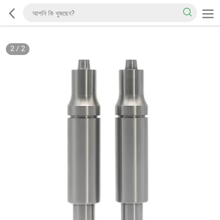
2
/
2