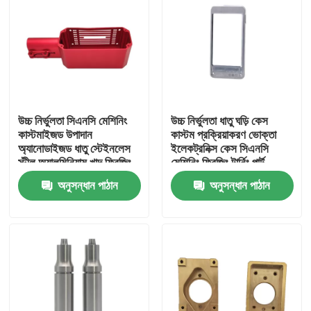
আমাদের সম্বন্ধে
কারখানা পরিদর্শন
উচ্চ নির্ভুলতা সিএনসি মেশিনিং
উচ্চ নির্ভুলতা ধাতু ঘড়ি কেস
গুণমান নিয়ন্ত্রণ
কাস্টমাইজড উপাদান
কাস্টম প্রক্রিয়াকরণ ভোক্তা
অ্যানোডাইজড ধাতু স্টেইনলেস
ইলেকট্রনিক্স কেস সিএনসি
স্টীল অ্যালুমিনিয়াম খাদ ফ্রিজিং
মেশিনিং ফ্রিজিং টার্নিং পার্ট
আমাদের সাথে যোগাযোগ
অংশ
অনুসন্ধান পাঠান
অনুসন্ধান পাঠান
খবর
একটি উদ্ধৃতি অনুরোধ করুন
ধাতু সিএনসি যন্ত্রাংশ