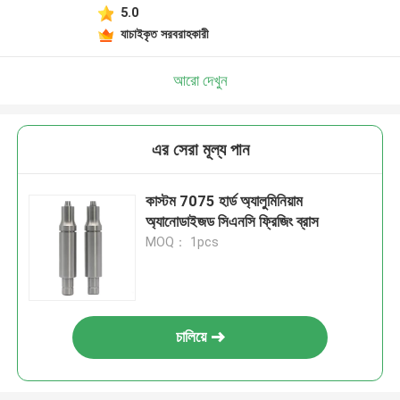
5.0
যাচাইকৃত সরবরাহকারী
আরো দেখুন
এর সেরা মূল্য পান
কাস্টম 7075 হার্ড অ্যালুমিনিয়াম
অ্যানোডাইজড সিএনসি ফ্রিজিং ব্রাস
MOQ： 1pcs
চালিয়ে