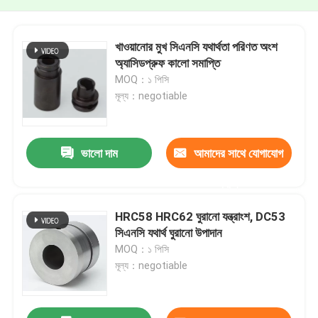
খাওয়ানোর মুখ সিএনসি যথার্থতা পরিণত অংশ
অ্যাসিডপ্রুফ কালো সমাপ্তি
MOQ：১ পিসি
মূল্য：negotiable
ভালো দাম
আমাদের সাথে যোগাযোগ
করুন
HRC58 HRC62 ঘুরানো যন্ত্রাংশ, DC53
সিএনসি যথার্থ ঘুরানো উপাদান
MOQ：১ পিসি
মূল্য：negotiable