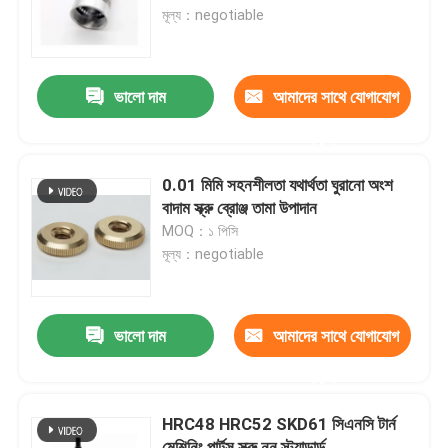
মূল্য：negotiable
আমাদের সম্বন্ধে
ভালো দাম
আমাদের সাথে যোগাযোগ
কারখানা পরিদর্শন
করুন
গুণমান নিয়ন্ত্রণ
0.01 মিমি সহনশীলতা যথার্থতা ঘুরানো অংশ
বাদাম স্ক্রু ব্রোঞ্জ তামা উপাদান
MOQ：১ পিসি
আমাদের সাথে যোগাযোগ
মূল্য：negotiable
খবর
ভালো দাম
আমাদের সাথে যোগাযোগ
একটি উদ্ধৃতি অনুরোধ করুন
করুন
HRC48 HRC52 SKD61 সিএনসি টার্ন
ধাতু সিএনসি যন্ত্রাংশ
মেশিনিং পার্টস স্ক্রু নন স্ট্যান্ডার্ড