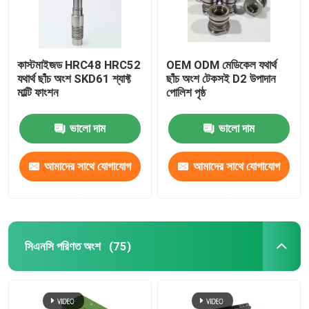
কাস্টমাইজড HRC48 HRC52
OEM ODM মেডিকেল যথার্থ
যথার্থ ছাঁচ অংশ SKD61 শ্যাফ্ট
ছাঁচ অংশ টেকসই D2 উপাদান
মাল্টি ফাংশন
পোলিশ পৃষ্ঠ
ভালো দাম
ভালো দাম
আমাদের সাথে যোগাযোগ
আমাদের সাথে যোগাযোগ
করুন
করুন
সিএনসি পরিণত অংশ
(75)