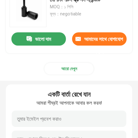
MOQ：১ পিসি
মূল্য：negotiable
সিএনসি যান্ত্রিক যন্ত্রাংশ
সিএনসি অটোমেশন যন্ত্রাংশ
ভালো দাম
আমাদের সাথে যোগাযোগ
করুন
নির্ভুল অংশ পরিণত
আরো দেখুন
স্পষ্টতা ছাঁচ অংশ
একটি বার্তা রেখে যান
সিএনসি পরিণত অংশ
আমরা শীঘ্রই আপনাকে আবার কল করব!
প্লাস্টিক ছাঁচ অংশ
ইনজেকশন ছাঁচ অংশ