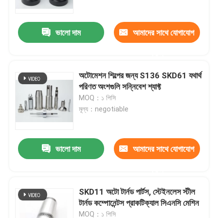
ভালো দাম
আমাদের সাথে যোগাযোগ
করুন
অটোমেশন শিল্পের জন্য S136 SKD61 যথার্থ
পরিণত অংশগুলি সন্নিবেশ শ্যাফ্ট
MOQ：১ পিসি
মূল্য：negotiable
ভালো দাম
আমাদের সাথে যোগাযোগ
বাড়ি
করুন
পণ্য
SKD11 অটো টার্নড পার্টস, স্টেইনলেস স্টীল
টার্নড কম্পোনেন্টস প্রাকটিক্যাল সিএনসি মেশিন
ভিডিও
MOQ：১ পিসি