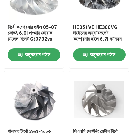
আমাদের সম্বন্ধে
টার্বো কম্প্রেসার হুইল 05-07
HE351VE HE300VG
ফোর্ড\ 6.0l পাওয়ার স্ট্রোক
টার্বোসের জন্য বিললেট
কারখানা পরিদর্শন
ডিজেল বিলেট Gt3782va
কম্প্রেসার হুইল 6.7l কামিনস
অনুসন্ধান পাঠান
অনুসন্ধান পাঠান
গুণমান নিয়ন্ত্রণ
আমাদের সাথে যোগাযোগ
খবর
একটি উদ্ধৃতি অনুরোধ করুন
ধাতু সিএনসি যন্ত্রাংশ
পালসার টার্বো ১৯৯৪-২০০৩
সিএনসি মেশিনিং মেটাল টার্বো