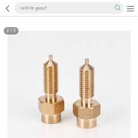
2
/
2