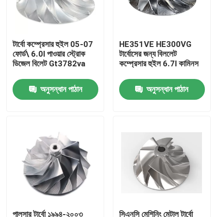
আমাদের সম্বন্ধে
টার্বো কম্প্রেসার হুইল 05-07
HE351VE HE300VG
ফোর্ড\ 6.0l পাওয়ার স্ট্রোক
টার্বোসের জন্য বিললেট
কারখানা পরিদর্শন
ডিজেল বিলেট Gt3782va
কম্প্রেসার হুইল 6.7l কামিনস
অনুসন্ধান পাঠান
অনুসন্ধান পাঠান
গুণমান নিয়ন্ত্রণ
আমাদের সাথে যোগাযোগ
খবর
একটি উদ্ধৃতি অনুরোধ করুন
ধাতু সিএনসি যন্ত্রাংশ
পালসার টার্বো ১৯৯৪-২০০৩
সিএনসি মেশিনিং মেটাল টার্বো