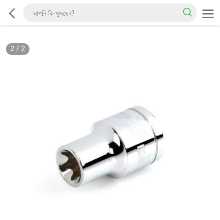
2
/
2