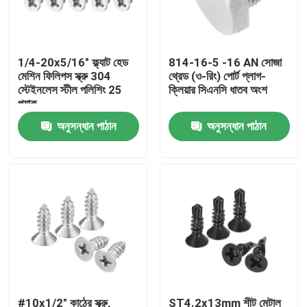
আমাদের সম্বন্ধে
1/4-20x5/16" ফ্ল্যাট হেড
814-16-5 -16 AN সোজা
মেশিন ফিলিপস স্ক্রু 304
থ্রেড (ও-রিং) পোর্ট প্লাগ-
কারখানা পরিদর্শন
স্টেইনলেস স্টীল পলিশিং 25
ক্লিয়ার সিএনসি ধাতব অংশ
প্যাক
অনুসন্ধান পাঠান
অনুসন্ধান পাঠান
গুণমান নিয়ন্ত্রণ
আমাদের সাথে যোগাযোগ
খবর
একটি উদ্ধৃতি অনুরোধ করুন
ধাতু সিএনসি যন্ত্রাংশ
#10x1/2" কাঠের স্ক্রু,
ST4.2x13mm শীট মেটাল